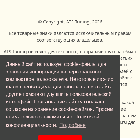
© Copyright, ATS-Tuning, 2026
Все товарные знаки являются исключительным правом
соответствующих владельцев.
ATS-tuning не ведет деятельность, направляенную на обман
покупателей с использованием товарных знаков третьих
Данный сайт использует cookie-файлы для
сторон.Все логотипы всех торговых марок показаны
исключительно с целью информирования посетителей о
хранения информации на персональном
возможности проведения ремонтых и сервисных работ с
компьютере пользователя. Некоторые из этих
автомобилями, производителями которых являются
фалов необходимы для работы нашего сайта;
владельцы торговых марок.
другие помогают улучшить пользовательский
интерфейс. Пользование сайтом означает
Если вы являетесь представителем правообладателя какой-
либо торговой марки, и вас не устраивает наличие
согласие на хранение cookie-файлов. Просим
изображения логотипа указанной торговой марки на нашем
внимательно ознакомиться с Политикой
сайте, просьба обратиться по адерсу info@ats-tuning.ru для
конфиденциальности.
Подробнее
урегулирования спорной ситуации.