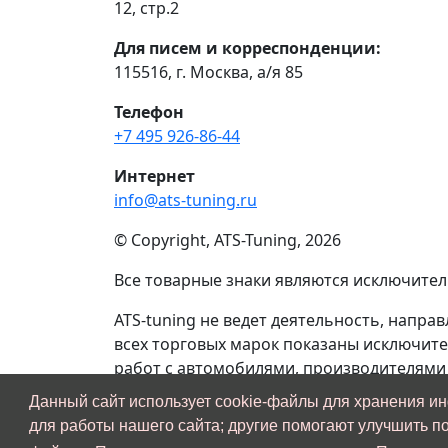
12, стр.2
Для писем и корреспонденции:
115516, г. Москва, а/я 85
Телефон
+7 495 926-86-44
Интернет
info@ats-tuning.ru
© Copyright, ATS-Tuning, 2026
Все товарные знаки являются исключите
ATS-tuning не ведет деятельность, напр
всех торговых марок показаны исключит
работ с автомобилями, производителями
Данный сайт использует cookie-файлы для хранения и
Если вы являетесь представителем право
для работы нашего сайта; другие помогают улучшить п
указанной торговой марки на нашем сайте