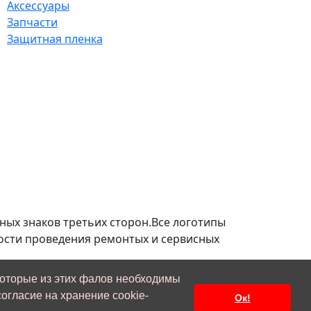
Аксессуары
Запчасти
Защитная пленка
ных знаков третьих сторон.Все логотипы
ости проведения ремонтых и сервисных
которые из этих фалов необходимы
ивает наличие изображения логотипа
огласие на хранение cookie-
Ок!
 урегулирования спорной ситуации.