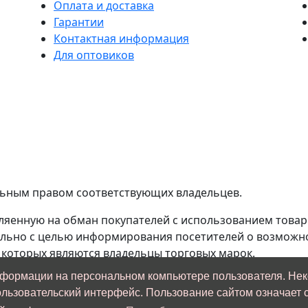
Оплата и доставка
Гарантии
Контактная информация
Для оптовиков
льным правом соответствующих владельцев.
авляенную на обман покупателей с использованием товар
ельно с целью информирования посетителей о возможн
 которых являются владельцы торговых марок.
нформации на персональном компьютере пользователя. Не
обладателя какой-либо торговой марки, и вас не устра
ользовательский интерфейс. Пользование сайтом означает с
, просьба обратиться по адерсу info@ats-tuning.ru для