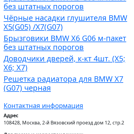
без штатных порогов
Чёрные насадки глушителя BMW
X5(G05) /X7(G07)
Брызговики BMW X6 G06 м-пакет
без штатных порогов
Доводчики дверей, к-кт 4шт. (Х5;
Х6; Х7)
Решетка радиатора для BMW X7
(G07) черная
Контактная информация
Адрес
108428
,
Москва
,
2-й Вязовский проезд дом 12, стр.2