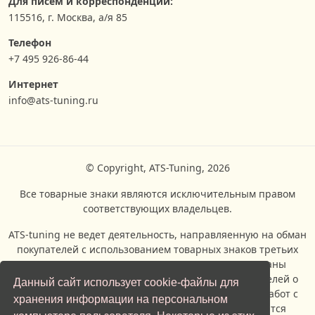
Для писем и корреспонденции:
115516, г. Москва, а/я 85
Телефон
+7 495 926-86-44
Интернет
info@ats-tuning.ru
© Copyright, ATS-Tuning, 2026
Все товарные знаки являются исключительным правом
соответствующих владельцев.
ATS-tuning не ведет деятельность, направляенную на обман
покупателей с использованием товарных знаков третьих
сторон.Все логотипы всех торговых марок показаны
исключительно с целью информирования посетителей о
Данный сайт использует cookie-файлы для
возможности проведения ремонтых и сервисных работ с
хранения информации на персональном
автомобилями, производителями которых являются