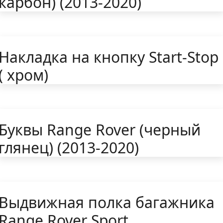
карбон) (2013-2020)
Накладка на кнопку Start-Stop
( хром)
Буквы Range Rover (черный
глянец) (2013-2020)
Выдвижная полка багажника
Range Rover Sport