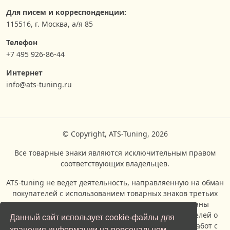
Для писем и корреспонденции:
115516, г. Москва, а/я 85
Телефон
+7 495 926-86-44
Интернет
info@ats-tuning.ru
© Copyright, ATS-Tuning, 2026
Все товарные знаки являются исключительным правом
соответствующих владельцев.
ATS-tuning не ведет деятельность, направляенную на обман
покупателей с использованием товарных знаков третьих
сторон.Все логотипы всех торговых марок показаны
исключительно с целью информирования посетителей о
Данный сайт использует cookie-файлы для
возможности проведения ремонтых и сервисных работ с
хранения информации на персональном