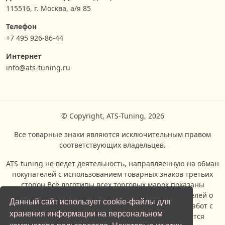
115516, г. Москва, а/я 85
Телефон
+7 495 926-86-44
Интернет
info@ats-tuning.ru
© Copyright, ATS-Tuning, 2026
Все товарные знаки являются исключительным правом
соответствующих владельцев.
ATS-tuning не ведет деятельность, направляенную на обман
покупателей с использованием товарных знаков третьих
сторон.Все логотипы всех торговых марок показаны
исключительно с целью информирования посетителей о
Данный сайт использует cookie-файлы для
возможности проведения ремонтых и сервисных работ с
хранения информации на персональном
автомобилями, производителями которых являются