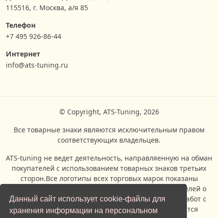
115516, г. Москва, а/я 85
Телефон
+7 495 926-86-44
Интернет
info@ats-tuning.ru
© Copyright, ATS-Tuning, 2026
Все товарные знаки являются исключительным правом
соответствующих владельцев.
ATS-tuning не ведет деятельность, направляенную на обман
покупателей с использованием товарных знаков третьих
сторон.Все логотипы всех торговых марок показаны
исключительно с целью информирования посетителей о
возможности проведения ремонтых и сервисных работ с
Данный сайт использует cookie-файлы для
автомобилями, производителями которых являются
хранения информации на персональном