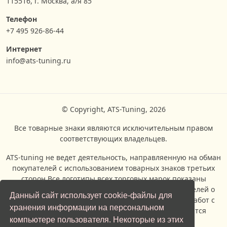
115516, г. Москва, а/я 85
Телефон
+7 495 926-86-44
Интернет
info@ats-tuning.ru
© Copyright, ATS-Tuning, 2026
Все товарные знаки являются исключительным правом
соответствующих владельцев.
ATS-tuning не ведет деятельность, направляенную на обман
покупателей с использованием товарных знаков третьих
сторон.Все логотипы всех торговых марок показаны
исключительно с целью информирования посетителей о
Данный сайт использует cookie-файлы для
возможности проведения ремонтых и сервисных работ с
хранения информации на персональном
автомобилями, производителями которых являются
компьютере пользователя. Некоторые из этих
владельцы торговых марок.