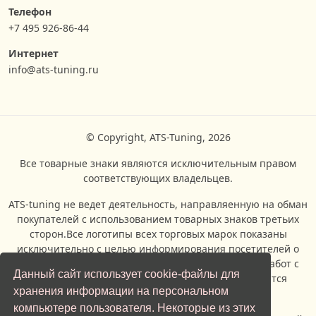
Телефон
+7 495 926-86-44
Интернет
info@ats-tuning.ru
© Copyright, ATS-Tuning, 2026
Все товарные знаки являются исключительным правом
соответствующих владельцев.
ATS-tuning не ведет деятельность, направляенную на обман
покупателей с использованием товарных знаков третьих
сторон.Все логотипы всех торговых марок показаны
исключительно с целью информирования посетителей о
возможности проведения ремонтых и сервисных работ с
Данный сайт использует cookie-файлы для
автомобилями, производителями которых являются
хранения информации на персональном
владельцы торговых марок.
компьютере пользователя. Некоторые из этих