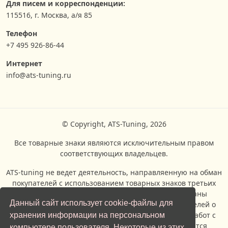
Для писем и корреспонденции:
115516, г. Москва, а/я 85
Телефон
+7 495 926-86-44
Интернет
info@ats-tuning.ru
© Copyright, ATS-Tuning, 2026
Все товарные знаки являются исключительным правом
соответствующих владельцев.
ATS-tuning не ведет деятельность, направляенную на обман
покупателей с использованием товарных знаков третьих
сторон.Все логотипы всех торговых марок показаны
Данный сайт использует cookie-файлы для
исключительно с целью информирования посетителей о
возможности проведения ремонтых и сервисных работ с
хранения информации на персональном
автомобилями, производителями которых являются
компьютере пользователя. Некоторые из этих