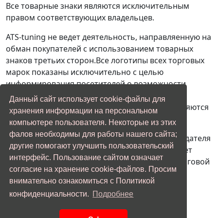
Все товарные знаки являются исключительным
правом соответствующих владельцев.
ATS-tuning не ведет деятельность, направляенную на
обман покупателей с использованием товарных
знаков третьих сторон.Все логотипы всех торговых
марок показаны исключительно с целью
информирования посетителей о возможности
проведения ремонтых и сервисных работ с
Данный сайт использует cookie-файлы для
автомобилями, производителями которых являются
хранения информации на персональном
владельцы торговых марок.
компьютере пользователя. Некоторые из этих
фалов необходимы для работы нашего сайта;
Если вы являетесь представителем правообладателя
другие помогают улучшить пользовательский
какой-либо торговой марки, и вас не устраивает
интерфейс. Пользование сайтом означает
наличие изображения логотипа указанной торговой
согласие на хранение cookie-файлов. Просим
марки на нашем сайте, просьба обратиться по
внимательно ознакомиться с Политикой
адерсу info@ats-tuning.ru для урегулирования
конфиденциальности.
Подробнее
спорной ситуации.
Отправить заявку