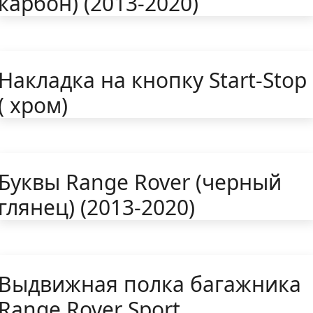
карбон) (2013-2020)
Накладка на кнопку Start-Stop
( хром)
Буквы Range Rover (черный
глянец) (2013-2020)
Выдвижная полка багажника
Range Rover Sport