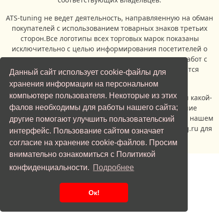
ATS-tuning не ведет деятельность, направляенную на обман
покупателей с использованием товарных знаков третьих
сторон.Все логотипы всех торговых марок показаны
исключительно с целью информирования посетителей о
возможности проведения ремонтых и сервисных работ с
автомобилями, производителями которых являются
Данный сайт использует cookie-файлы для
владельцы торговых марок.
хранения информации на персональном
компьютере пользователя. Некоторые из этих
Если вы являетесь представителем правообладателя какой-
либо торговой марки, и вас не устраивает наличие
фалов необходимы для работы нашего сайта;
изображения логотипа указанной торговой марки на нашем
другие помогают улучшить пользовательский
сайте, просьба обратиться по адерсу info@ats-tuning.ru для
интерфейс. Пользование сайтом означает
урегулирования спорной ситуации.
согласие на хранение cookie-файлов. Просим
внимательно ознакомиться с Политикой
Отправить заявку
конфиденциальности.
Подробнее
Ок!