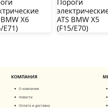
оги
Пороги
ктрические
электрически
 BMW X6
ATS BMW X5
6/E71)
(F15/E70)
КОМПАНИЯ
М
О компании
Новости
Оплата и доставка